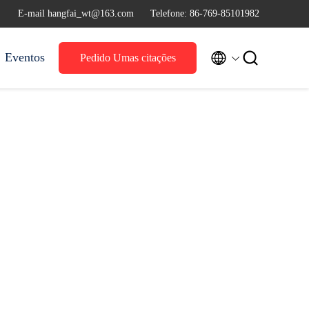
E-mail hangfai_wt@163.com
Telefone: 86-769-85101982


Eventos
Pedido Umas citações