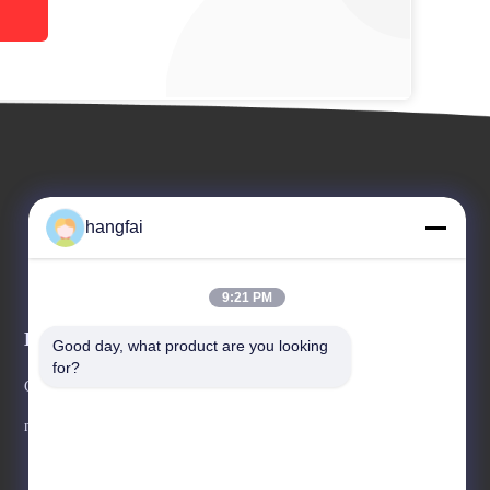
hangfai
9:21 PM
Eventos
Good day, what product are you looking 
Pedido Umas citações
for?
Casos
Telefone: 86-769-85101982
notícias
Fax: 86-769-85101982