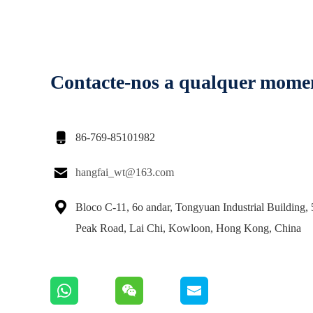
Contacte-nos a qualquer mome

86-769-85101982

hangfai_wt@163.com

Bloco C-11, 6o andar, Tongyuan Industrial Building, 
Peak Road, Lai Chi, Kowloon, Hong Kong, China