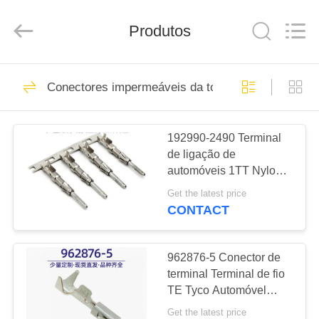
carimbo
fornecedor.
Copyright
Produtos
©
2019
-
2025
stampingterminal.com.
PARA
47
All
Rights
Conectores impermeáveis da tomada
Reserved.
CASA
Terminal de carimbo
192990-2490 Terminal
PRODUTOS
de ligação de
automóveis 1TT Nylon
VÍDEOS
66 1500V AC/min
Get the latest price
CONTACT
19
SOBRE
Conectores
NÓS
962876-5 Conector de
terminal Terminal de fio
impermeáveis da
TE Tyco Automóvel
VISITA
doméstico
tomada
Get the latest price