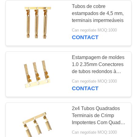
Tubos de cobre
estampados de 4,5 mm,
10
terminais impermeáveis
Bloco terminal em
Can negotiate MOQ:1000
CONTACT
forma de U
Estampagem de moldes
1.0 2.35mm Conectores
de tubos redondos à
prova de água
75
Can negotiate MOQ:1000
CONTACT
Bloco terminal de
metal
2x4 Tubos Quadrados
Terminais de Crimp
Impotentes Com Quadro
Interno em Forma de T
Can negotiate MOQ:1000