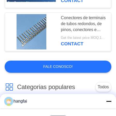
CONTACT
Conectores de terminais
de tubos redondos, de
pinos, conectores e
terminais femininos
Get the latest price MOQ:1000
CONTACT
FALE CONOSCO!
Categorias populares
Todos
hangfai
Conectores
Terminal de carimbo
impermeáveis da