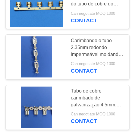
do tubo de cobre do
quadrado 2x4 com T
Can negotiate MOQ:1000
deram forma ao quadro
CONTACT
22
interno
Cabeçalho de pin
Carimbando o tubo
de linha única
2.35mm redondo
impermeável moldando
dos conectores 1,0 da
Can negotiate MOQ:1000
tomada
CONTACT
11
Tubo de cobre
Bloco terminal em
carimbado de
galvanização 4.5mm,
forma de Y
terminais impermeáveis
Can negotiate MOQ:1000
do friso
CONTACT