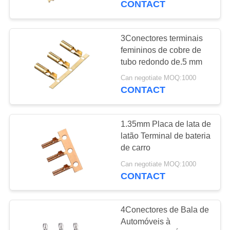
CONTACT
8
Terminais de
3Conectores terminais
femininos de cobre de
arneses de arame
tubo redondo de.5 mm
Can negotiate MOQ:1000
CONTACT
1.35mm Placa de lata de
10
latão Terminal de bateria
de carro
Fios de fita de cobre
Can negotiate MOQ:1000
CONTACT
4Conectores de Bala de
Automóveis à