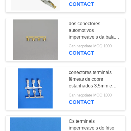
À
CONTACT
FÁBRICA
dos conectores
16
CONTROLE
automotivos
impermeáveis da bala
DE
Terminal de molas
de 4.5mm aprovação
Can negotiate MOQ:1000
QUALIDADE
disponível do OEM
CONTACT
Rohs
CONTACTE-
conectores terminais
NOS
fêmeas de cobre
estanhados 3.5mm em
26
volta do carimbo do tubo
SOLICITE UM
Can negotiate MOQ:1000
Conector do
CONTACT
ORÇAMENTO
encabeçamento do
Os terminais
Pin
NOTÍCIAS
impermeáveis do friso