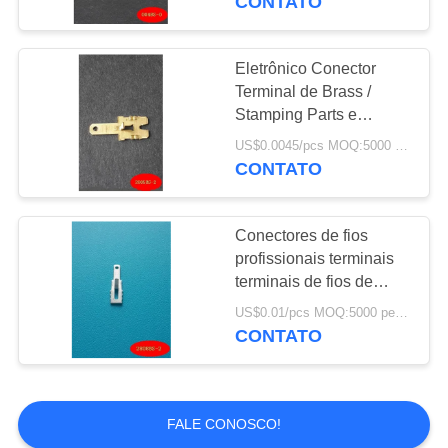
CONTATO
Eletrônico Conector
Terminal de Brass /
Stamping Parts e
Conector de Brass
US$0.0045/pcs MOQ:5000 peças
CONTATO
Conectores de fios
profissionais terminais
terminais de fios de
latão resistência à
US$0.01/pcs MOQ:5000 peças
corrosão
CONTATO
FALE CONOSCO!