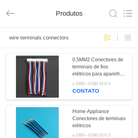
HANG
FAI
ENTERPRISE
CO
Produtos
.,LTD..
All
Rights
Reserved.
PARA
wire terminals connectors
CASA
0.5MM2 Conectores de
PRODUTOS
terminais de fios
elétricos para aparelhos
VÍDEOS
eletrónicos domésticos
≥ 1000---US$0.01-0.3
CONTATO
SOBRE
NÓS
Home Appliance
Conectores de terminais
elétricos
VISITA
≥ 1000---US$0.01-0.3