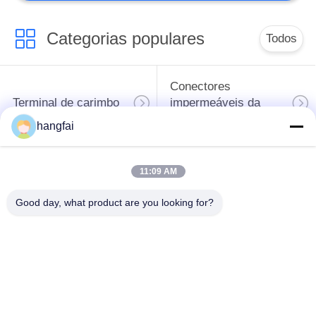
Categorias populares
Todos
Conectores
Terminal de carimbo
impermeáveis da
tomada
hangfai
Conector do
11:09 AM
Terminal de molas
encabeçamento do
Pin
Good day, what product are you looking for?
Cabeçalho de pin de
Bloco terminal em
linha única
forma de Y
Bloco terminal em
Bloco terminal de
forma de U
metal