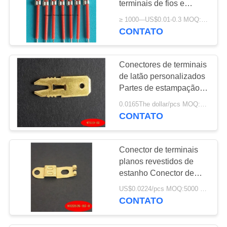
terminais de fios e
conectores
≥ 1000---US$0.01-0.3 MOQ:1000
CONTATO
Conectores de terminais
de latão personalizados
Partes de estampação
metálica Conector de
0.0165The dollar/pcs MOQ:5000 peças
hardware
CONTATO
Conector de terminais
planos revestidos de
estanho Conector de
motor de latão de
US$0.0224/pcs MOQ:5000 peças
estampação de metal
CONTATO