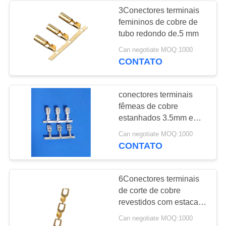
3Conectores terminais
femininos de cobre de
tubo redondo de.5 mm
Can negotiate MOQ:1000
CONTATO
conectores terminais
fêmeas de cobre
estanhados 3.5mm em
volta do carimbo do tubo
Can negotiate MOQ:1000
CONTATO
6Conectores terminais
de corte de cobre
revestidos com estaca
de.2 mm tipo Y
Can negotiate MOQ:1000