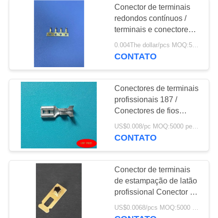
Conector de terminais
redondos contínuos /
terminais e conectores
de fios
0.004The dollar/pcs MOQ:5000 peças
CONTATO
Conectores de terminais
profissionais 187 /
Conectores de fios
automáticos
US$0.008/pc MOQ:5000 peças
CONTATO
Conector de terminais
de estampação de latão
profissional Conector de
cabo elétrico
US$0.0068/pcs MOQ:5000 peças