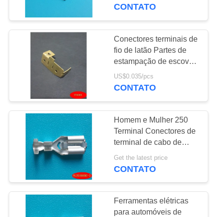
À
CONTATO
FÁBRICA
Conectores terminais de
CONTROLE
fio de latão Partes de
estampação de escovas
DE
de carbono para ar
US$0.035/pcs
QUALIDADE
condicionado
CONTATO
CONTACTE-
Homem e Mulher 250
NOS
Terminal Conectores de
terminal de cabo de
auto-bloqueio 250
NOTÍCIAS
Get the latest price
Female End
CONTATO
SOLICITE UM
Ferramentas elétricas
ORÇAMENTO
para automóveis de