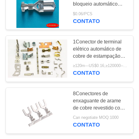
bloqueio automático
MAPA
contínuo de 250
$0.06/PCS
terminais
DO
CONTATO
SITE
1Conector de terminal
elétrico automático de
POLÍTICA
cobre de estampação
DE
de.3 mm
≥120m---US$0.16,≥120000----US$0.083 MOQ:1000
PRIVACIDADE
CONTATO
8Conectores de
enxaguante de arame
de cobre revestido com
estaca de.4 mm tipo Y
Can negotiate MOQ:1000
CONTATO